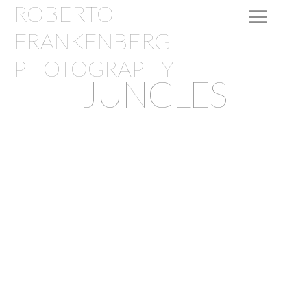
ROBERTO
FRANKENBERG
PHOTOGRAPHY
JUNGLES
RF-
12_B
RF-
12_B
Mata
Atlântica
IMG-
007
IMG-
007